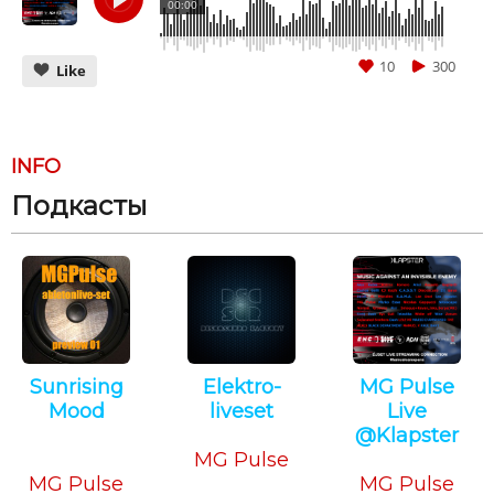
00:00
10
300
Like
INFO
Подкасты
CANCEL
SUBMIT
Sunrising
Elektro-
MG Pulse
Mood
liveset
Live
Deep
Downtempo
@Klapster
House
MG Pulse
Electronica
MG Pulse
MG Pulse