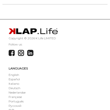
Copyright ©
2026 K Life LIMITED
Follow us:
LANGUAGES
English
Español
Italiano
Deutsch
Nederlandse
Française
Português
Русский