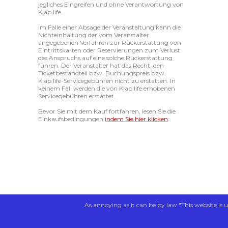
jegliches Eingreifen und ohne Verantwortung von
Klap.life.
Im Falle einer Absage der Veranstaltung kann die
Nichteinhaltung der vom Veranstalter
angegebenen Verfahren zur Rückerstattung von
Eintrittskarten oder Reservierungen zum Verlust
des Anspruchs auf eine solche Rückerstattung
führen. Der Veranstalter hat das Recht, den
Ticketbestandteil bzw. Buchungspreis bzw.
Klap.life-Servicegebühren nicht zu erstatten. In
keinem Fall werden die von Klap.life erhobenen
Servicegebühren erstattet.
Bevor Sie mit dem Kauf fortfahren, lesen Sie die
Einkaufsbedingungen
indem Sie hier klicken
.
As annoying as it can be by law "This website is u