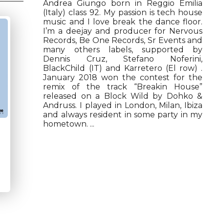
Andrea Giungo born in Reggio Emilia
(Italy) class 92. My passion is tech house
music and I love break the dance floor.
I’m a deejay and producer for Nervous
Records, Be One Records, Sr Events and
many others labels, supported by
Dennis Cruz, Stefano Noferini,
BlackChild (IT) and Karretero (El row) .
January 2018 won the contest for the
remix of the track “Breakin House”
released on a Block Wild by Dohko &
Andruss. I played in London, Milan, Ibiza
and always resident in some party in my
hometown. ...