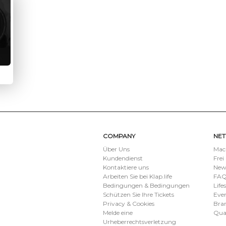
COMPANY
NE
Über Uns
Mach
Kundendienst
Frei
Kontaktiere uns
New
Arbeiten Sie bei Klap.life
FAQ
Bedingungen & Bedingungen
Life
Schützen Sie Ihre Tickets
Eve
Privacy & Cookies
Bran
Melde eine
Qua
Urheberrechtsverletzung