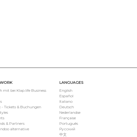
TWORK
LANGUAGES
 mit bei Klap.life Business
English
Español
s
Italiano
 - Tickets & Buchungen
Deutsch
styles
Nederlandse
nts
Française
ds & Partners
Português
ndoo alternative
Русский
中文