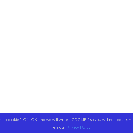
sing cookies". Clicl OK! and we will write a COOKIE :) so you will not see this m
Here our
Privacy Policy
.