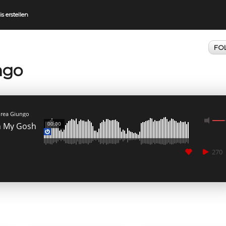
is erstellen
FO
ngo
MEDIA_ELEMENT_ERROR: Empty src attribute
rea Giungo
00:00
 My Gosh
270
CANCEL
SUBMIT