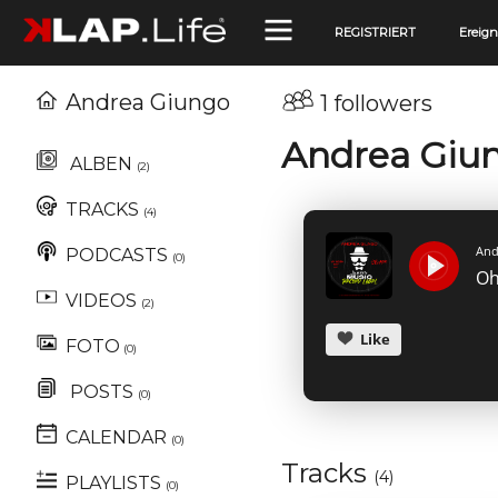
REGISTRIERT
Ereign
Andrea Giungo
1 followers
Andrea Giu
ALBEN
(2)
TRACKS
(4)
And
PODCASTS
(0)
Oh
VIDEOS
(2)
Like
FOTO
(0)
POSTS
(0)
CALENDAR
(0)
Tracks
(4)
PLAYLISTS
(0)