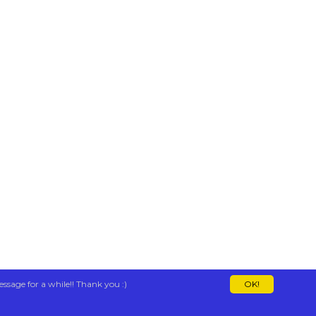
essage for a while!! Thank you :)
OK!