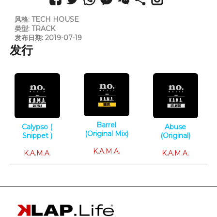
风格: TECH HOUSE
类型: TRACK
发布日期: 2019-07-19
发行
Barrel
Calypso (
Abuse
(Original Mix)
Snippet )
(Original)
Tech House
Tech House
Tech House
K.A.M.A.
K.A.M.A.
K.A.M.A.