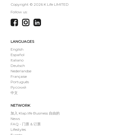
Copyright ©
2026 K Life LIMITED
Follow us:
LANGUAGES
English
Español
Italiano
Deutsch
Nederlandse
Française
Português
Русский
中文
NETWORK
加入 Klap.life Business 自由的
News
FAQ - 门票 & 订票
Lifestyles
Events