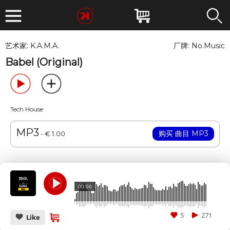
艺术家:
K.A.M.A.
厂牌:
No.Music
Babel (Original)
Tech House
MP3
- € 1.00
00:00
5
271
Like