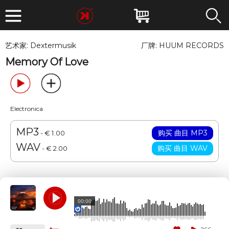
艺术家:
Dextermusik
厂牌:
HUUM RECORDS
Memory Of Love
Electronica
MP3
- € 1.00
WAV
- € 2.00
00:00