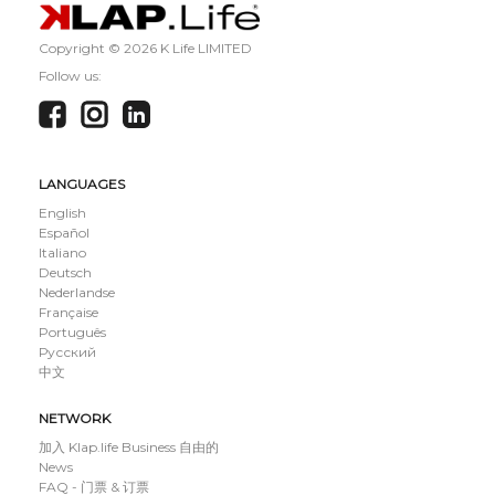
Copyright ©
2026 K Life LIMITED
Follow us:
LANGUAGES
English
Español
Italiano
Deutsch
Nederlandse
Française
Português
Русский
中文
NETWORK
加入 Klap.life Business 自由的
News
FAQ - 门票 & 订票