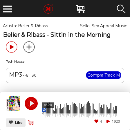
Artista:
Belier & Ribass
Sello:
Sex Appeal Music
Belier & Ribass - Sittin in the Morning
Tech House
MP3
- € 1.30
00:00
4
1920
Like