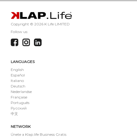
Copyright ©
2026 K Life LIMITED
Follow us:
LANGUAGES
English
Español
Italiano
Deutsch
Nederlandse
Française
Português
Русский
中文
NETWORK
Únete a Klap.life Business Gratis