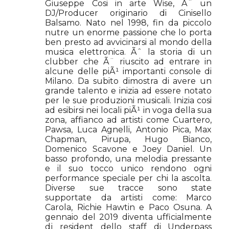
Giuseppe Cosi in arte Wise, Ã¨ un
DJ/Producer originario di Cinisello
Balsamo. Nato nel 1998, fin da piccolo
nutre un enorme passione che lo porta
ben presto ad avvicinarsi al mondo della
musica elettronica. Ãˆ la storia di un
clubber che Ã¨ riuscito ad entrare in
alcune delle piÃ¹ importanti console di
Milano. Da subito dimostra di avere un
grande talento e inizia ad essere notato
per le sue produzioni musicali. Inizia cosi
ad esibirsi nei locali piÃ¹ in voga della sua
zona, affianco ad artisti come Cuartero,
Pawsa, Luca Agnelli, Antonio Pica, Max
Chapman, Pirupa, Hugo Bianco,
Domenico Scavone e Joey Daniel. Un
basso profondo, una melodia pressante
e il suo tocco unico rendono ogni
performance speciale per chi la ascolta.
Diverse sue tracce sono state
supportate da artisti come: Marco
Carola, Richie Hawtin e Paco Osuna. A
gennaio del 2019 diventa ufficialmente
dj resident dello staff di Underpass