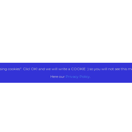
sing cookies". Clicl OK! and we will write a COOKIE :) so you will not see this m
Here our
Privacy Policy
.