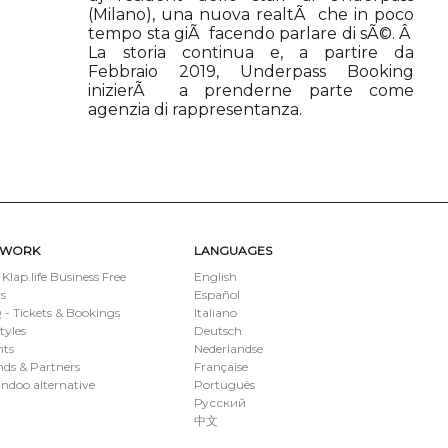
(Milano), una nuova realtÃ che in poco
tempo sta giÃ facendo parlare di sÃ©. Â
La storia continua e, a partire da
Febbraio 2019, Underpass Booking
inizierÃ a prenderne parte come
agenzia di rappresentanza.
TWORK
LANGUAGES
 Klap.life Business Free
English
s
Español
- Tickets & Bookings
Italiano
styles
Deutsch
nts
Nederlandse
ds & Partners
Française
ndoo alternative
Português
Русский
中文