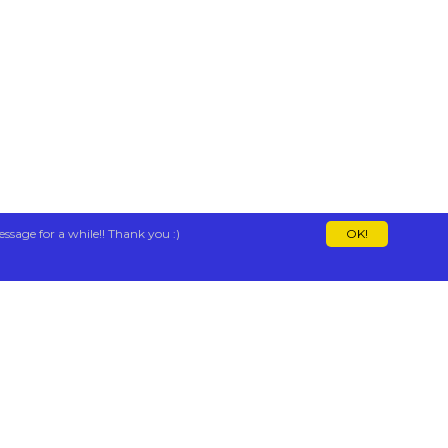
essage for a while!! Thank you :)
OK!