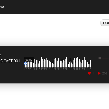
ent
FO
e
00:00
DCAST 001
1
263
CANCEL
SUBMIT