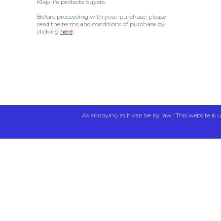
Klap.life protects buyers.
Before proceeding with your purchase, please
read the terms and conditions of purchase by
clicking
here
.
As annoying as it can be by law "This website is u