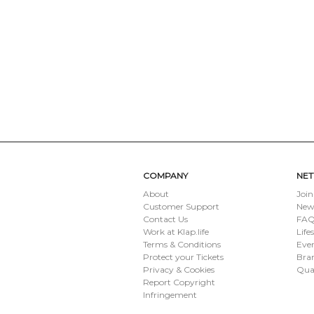
COMPANY
NE
About
Join
Customer Support
New
Contact Us
FAQ 
Work at Klap.life
Life
Terms & Conditions
Eve
Protect your Tickets
Bran
Privacy & Cookies
Qua
Report Copyright
Infringement