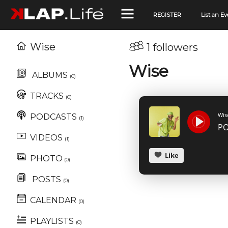
REGISTER
List an Ev
Wise
1 followers
Wise
ALBUMS
(0)
TRACKS
(0)
Wis
PODCASTS
(1)
PO
VIDEOS
(1)
Like
PHOTO
(0)
POSTS
(0)
CALENDAR
(0)
PLAYLISTS
(0)