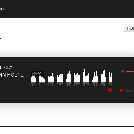
ent
FO
T
MEDIA_ELEMENT_ERROR: Empty src attribute
N HOLT
00:00
JOHN HOLT TECHNO SET #STAYATHOME EDITION
8
306
CANCEL
SUBMIT