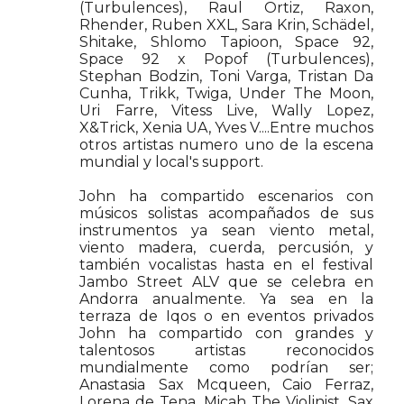
(Turbulences), Raul Ortiz, Raxon,
Rhender, Ruben XXL, Sara Krin, Schädel,
Shitake, Shlomo Tapioon, Space 92,
Space 92 x Popof (Turbulences),
Stephan Bodzin, Toni Varga, Tristan Da
Cunha, Trikk, Twiga, Under The Moon,
Uri Farre, Vitess Live, Wally Lopez,
X&Trick, Xenia UA, Yves V....Entre muchos
otros artistas numero uno de la escena
mundial y local's support.
John ha compartido escenarios con
músicos solistas acompañados de sus
instrumentos ya sean viento metal,
viento madera, cuerda, percusión, y
también vocalistas hasta en el festival
Jambo Street ALV que se celebra en
Andorra anualmente. Ya sea en la
terraza de Iqos o en eventos privados
John ha compartido con grandes y
talentosos artistas reconocidos
mundialmente como podrían ser;
Anastasia Sax Mcqueen, Caio Ferraz,
Lorena de Tena, Micah The Violinist, Sax