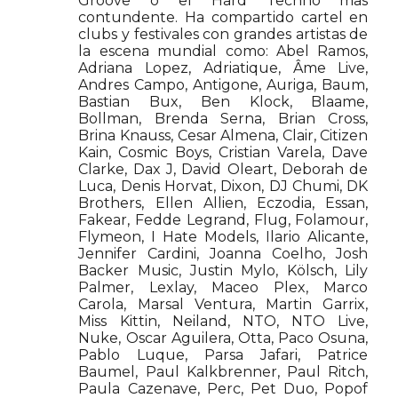
Groove o el Hard Techno mas
contundente. Ha compartido cartel en
clubs y festivales con grandes artistas de
la escena mundial como: Abel Ramos,
Adriana Lopez, Adriatique, Âme Live,
Andres Campo, Antigone, Auriga, Baum,
Bastian Bux, Ben Klock, Blaame,
Bollman, Brenda Serna, Brian Cross,
Brina Knauss, Cesar Almena, Clair, Citizen
Kain, Cosmic Boys, Cristian Varela, Dave
Clarke, Dax J, David Oleart, Deborah de
Luca, Denis Horvat, Dixon, DJ Chumi, DK
Brothers, Ellen Allien, Eczodia, Essan,
Fakear, Fedde Legrand, Flug, Folamour,
Flymeon, I Hate Models, Ilario Alicante,
Jennifer Cardini, Joanna Coelho, Josh
Backer Music, Justin Mylo, Kölsch, Lily
Palmer, Lexlay, Maceo Plex, Marco
Carola, Marsal Ventura, Martin Garrix,
Miss Kittin, Neiland, NTO, NTO Live,
Nuke, Oscar Aguilera, Otta, Paco Osuna,
Pablo Luque, Parsa Jafari, Patrice
Baumel, Paul Kalkbrenner, Paul Ritch,
Paula Cazenave, Perc, Pet Duo, Popof