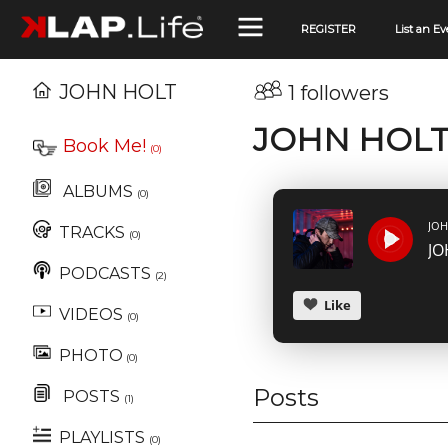
REGISTER
List an Ev
JOHN HOLT
1 followers
JOHN HOL
Book Me!
(0)
ALBUMS
(0)
JOH
TRACKS
(0)
PODCASTS
(2)
Like
VIDEOS
(0)
PHOTO
(0)
Posts
POSTS
(1)
PLAYLISTS
(0)