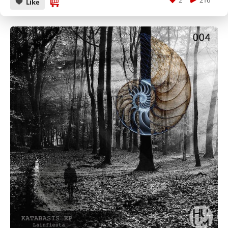
2
216
Like
CANCEL
SUBMIT