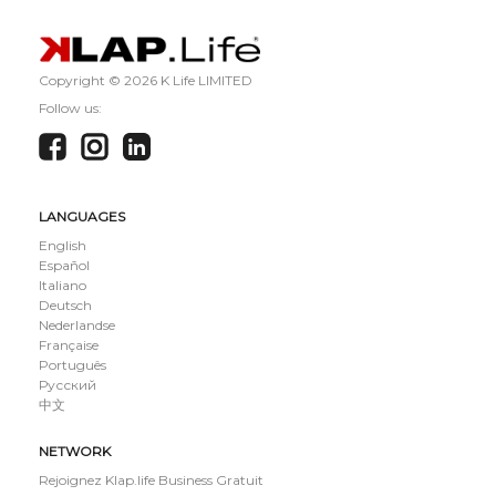
Copyright ©
2026 K Life LIMITED
Follow us:
LANGUAGES
English
Español
Italiano
Deutsch
Nederlandse
Française
Português
Русский
中文
NETWORK
Rejoignez Klap.life Business Gratuit