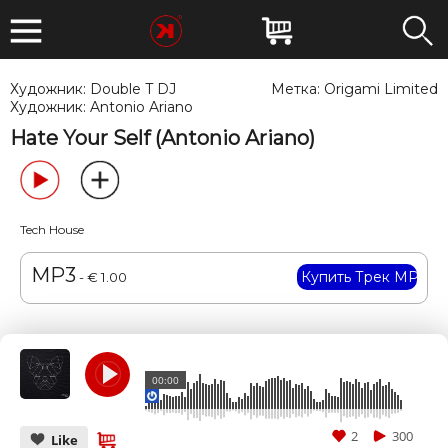
Художник:
Double T DJ
Метка:
Origami Limited
Художник:
Antonio Ariano
Hate Your Self (Antonio Ariano)
Tech House
MP3
- € 1.00
00:00
2
300
Like