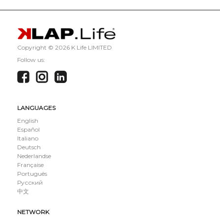
Copyright ©
2026 K Life LIMITED
Follow us:
LANGUAGES
English
Español
Italiano
Deutsch
Nederlandse
Française
Português
Русский
中文
NETWORK