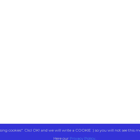
sing cookies". Clicl OK! and we will write a COOKIE :) so you will not see this m
Here our
Privacy Policy
.