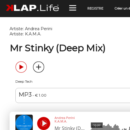
REGISTRE
Créer un
Artiste:
Andrea Perini
Artiste:
K.A.M.A.
Mr Stinky (Deep Mix)
Deep Tech
MP3
- € 1.00
Andrea Perini
K.A.M.A.
00:00
Mr Stinky (Deep Mix)