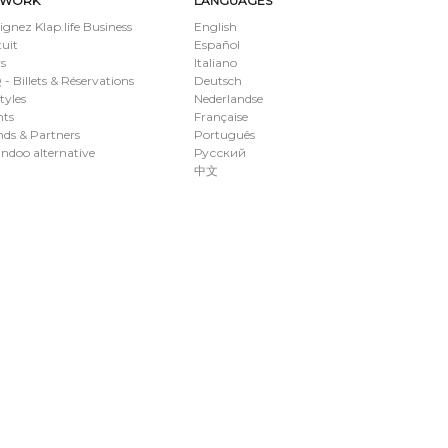
TWORK
LANGUAGES
ignez Klap.life Business
English
uit
Español
s
Italiano
- Billets & Réservations
Deutsch
styles
Nederlandse
nts
Française
ds & Partners
Português
ndoo alternative
Русский
中文