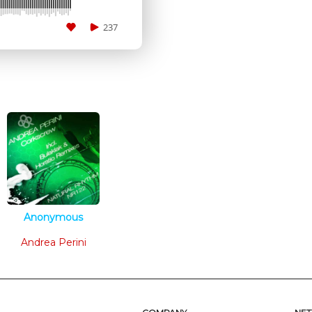
237
SUBMIT
Anonymous
Tech House
Andrea Perini