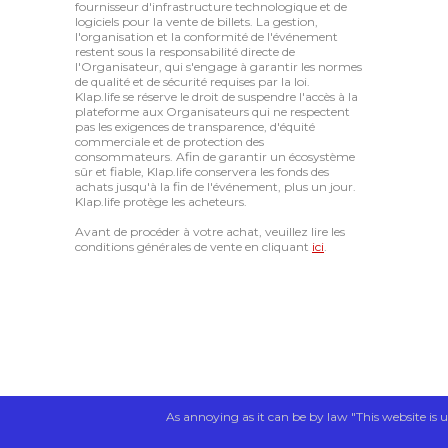
fournisseur d'infrastructure technologique et de
logiciels pour la vente de billets. La gestion,
l'organisation et la conformité de l'événement
restent sous la responsabilité directe de
l'Organisateur, qui s'engage à garantir les normes
de qualité et de sécurité requises par la loi.
Klap.life se réserve le droit de suspendre l'accès à la
plateforme aux Organisateurs qui ne respectent
pas les exigences de transparence, d'équité
commerciale et de protection des
consommateurs. Afin de garantir un écosystème
sûr et fiable, Klap.life conservera les fonds des
achats jusqu'à la fin de l'événement, plus un jour.
Klap.life protège les acheteurs.
Avant de procéder à votre achat, veuillez lire les
conditions générales de vente en cliquant
ici
.
As annoying as it can be by law "This website is u