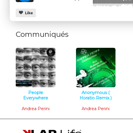
Like
Communiqués
CANCEL
People
Anonymous (
Everywhere
Horatio Remix )
Deep Tech
Tech House
Andrea Perini
Andrea Perini