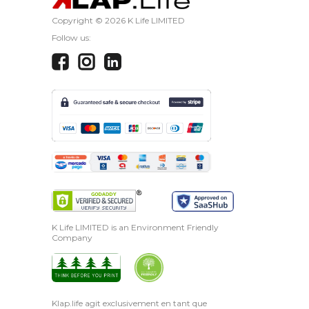
Copyright ©
2026 K Life LIMITED
Follow us:
K Life LIMITED is an Environment Friendly
Company
Klap.life agit exclusivement en tant que