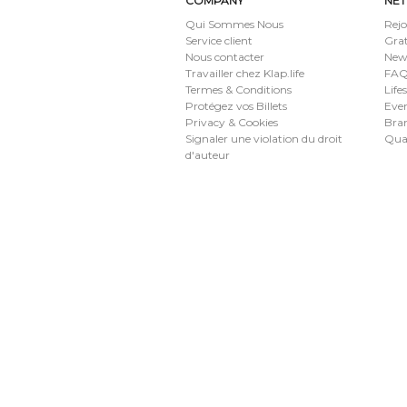
COMPANY
NE
Qui Sommes Nous
Rejo
Service client
Grat
Nous contacter
New
Travailler chez Klap.life
FAQ 
Termes & Conditions
Life
Protégez vos Billets
Eve
Privacy & Cookies
Bran
Signaler une violation du droit
Qua
d'auteur