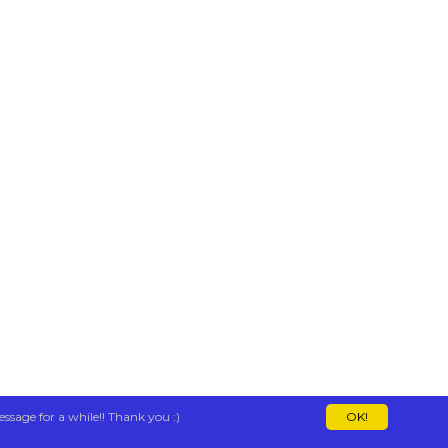
essage for a while!! Thank you :)
OK!