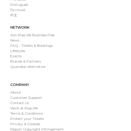
Português
Русский
中文
NETWORK
Join Klap.life Business Free
News
FAQ - Tickets & Bookings
Lifestyles
Events
Brands & Partners
Quandoo alternative
COMPANY
About
Customer Support
Contact Us
Work at Klap.life
Terms & Conditions
Protect your Tickets
Privacy & Cookies
Report Copyright Infringement