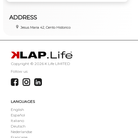
ADDRESS
Jesus Maria 42, Cento Historico
Copyright ©
2026 K Life LIMITED
Follow us:
LANGUAGES
English
Español
Italiano
Deutsch
Nederlandse
Française