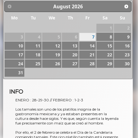
August
2026
Mo
Tu
We
Th
Fr
Sa
Su
1
2
3
4
5
6
7
8
9
10
11
12
13
14
15
16
17
18
19
20
21
22
23
24
25
26
27
28
29
30
31
INFO
ENERO : 28-29-30 // FEBRERO : 1-2-3
Los tamales son uno de los platillos insignia de la
gastronomía mexicana y ya estaban presentes en la
cultura desde hace siglos. Y es que, según cuenta la leyenda
fue precisamente con maíz que se creó al hombre.
Por ello, el 2 de febrero se celebra el Día de la Candelaria
comiendo tamales. Este rico platillo también está presente