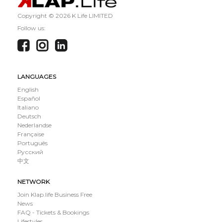
Copyright ©
2026 K Life LIMITED
Follow us:
LANGUAGES
English
Español
Italiano
Deutsch
Nederlandse
Française
Português
Русский
中文
NETWORK
Join Klap.life Business Free
News
FAQ - Tickets & Bookings
Lifestyles