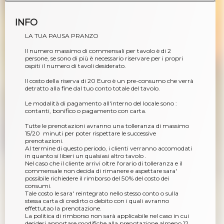
INFO
LA TUA PAUSA PRANZO
Il numero massimo di commensali per tavolo è di 2
persone, se sono di più è necessario riservare per i propri
ospiti il ​​numero di tavoli desiderato.
Il costo della riserva di 20 Euro è un pre-consumo che verrà
detratto alla fine dal tuo conto totale del tavolo.
Le modalità di pagamento all'interno del locale sono :
contanti, bonifico o pagamento con carta.
Tutte le prenotazioni avranno una tolleranza di massimo
15/20 minuti per poter rispettare le successive
prenotazioni.
Al termine di questo periodo, i clienti verranno accomodati
in quanto si liberi un qualsiasi altro tavolo .
Nel caso che il cliente arrivi oltre l'orario di tolleranza e il
commensale non decida di rimanere e aspettare sara'
possibile richiedere il rimborso del 50% del costo dei
consumi.
Tale costo le sara' reintegrato nello stesso conto o sulla
stessa carta di credirto o debito con i quali avranno
effettutao la prenotazione.
La politica di rimborso non sarà applicabile nel caso in cui
desideri apportare modifiche alla prenotazione almeno 12