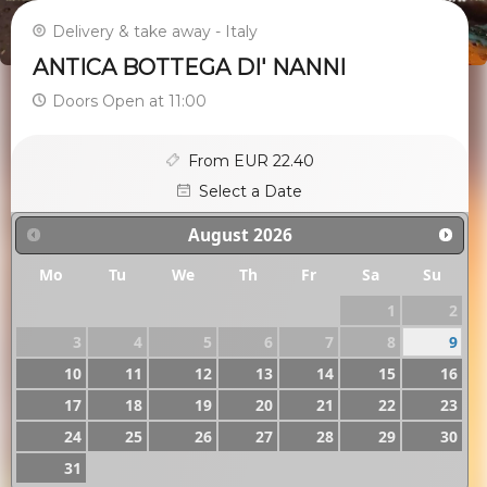
Delivery & take away - Italy
ANTICA BOTTEGA DI' NANNI
Doors Open at 11:00
From EUR 22.40
Select a Date
August
2026
Mo
Tu
We
Th
Fr
Sa
Su
1
2
3
4
5
6
7
8
9
10
11
12
13
14
15
16
17
18
19
20
21
22
23
24
25
26
27
28
29
30
31