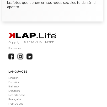
las fotos que tienen en sus redes sociales te abrirán el
apetito.
Copyright ©
2026 K Life LIMITED
Follow us:
LANGUAGES
English
Español
Italiano
Deutsch
Nederlandse
Française
Português