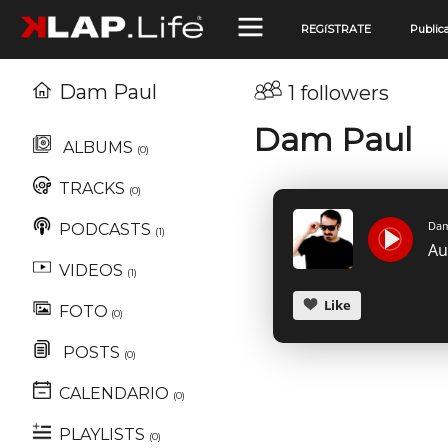
REGíSTRATE
Public
Dam Paul
1 followers
Dam Paul
ALBUMS
(0)
TRACKS
(0)
Dam
PODCASTS
(1)
VIDEOS
(1)
Like
FOTO
(0)
POSTS
(0)
CALENDARIO
(0)
PLAYLISTS
(0)