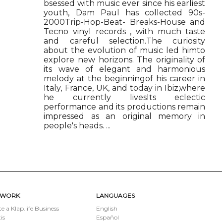
bsessed with music ever since his earliest
youth, Dam Paul has collected 90s-
2000Trip-Hop-Beat- Breaks-House and
Tecno vinyl records , with much taste
and careful selection.The curiosity
about the evolution of music led himto
explore new horizons. The originality of
its wave of elegant and harmonious
melody at the beginningof his career in
Italy, France, UK, and today in Ibiz,where
he currently livesIts eclectic
performance and its productions remain
impressed as an original memory in
people's heads. ...
TWORK
LANGUAGES
e a Klap.life Business
English
is
Español