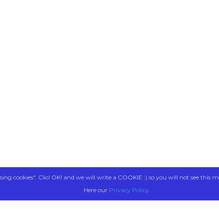
sing cookies". Clicl OK! and we will write a COOKIE :) so you will not see this m
Here our
Privacy Policy
.