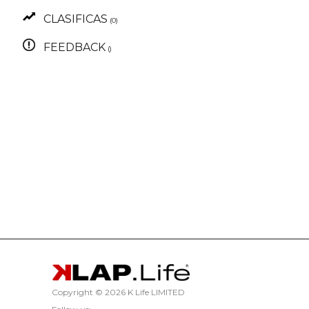
CLASIFICAS
(0)
FEEDBACK
()
Copyright ©
2026 K Life LIMITED