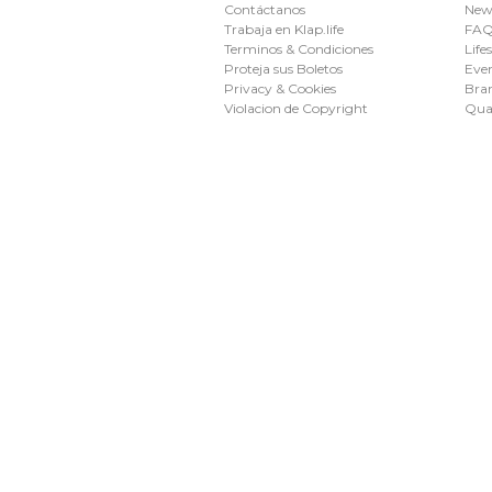
Contáctanos
New
Trabaja en Klap.life
FAQ 
Terminos & Condiciones
Life
Proteja sus Boletos
Eve
Privacy & Cookies
Bran
Violacion de Copyright
Qua