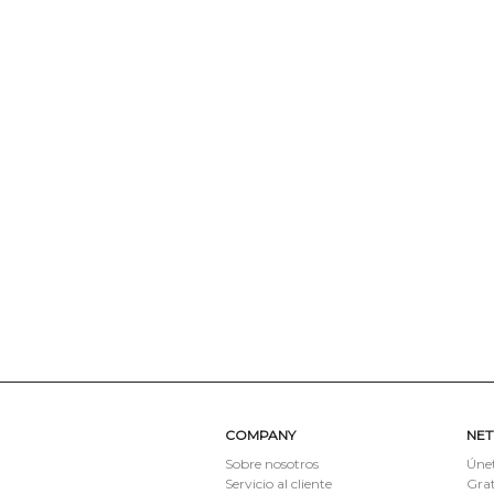
COMPANY
NE
Sobre nosotros
Únet
Servicio al cliente
Grat