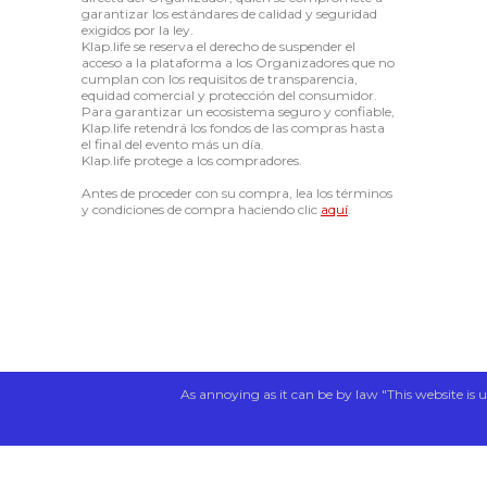
garantizar los estándares de calidad y seguridad
exigidos por la ley.
Klap.life se reserva el derecho de suspender el
acceso a la plataforma a los Organizadores que no
cumplan con los requisitos de transparencia,
equidad comercial y protección del consumidor.
Para garantizar un ecosistema seguro y confiable,
Klap.life retendrá los fondos de las compras hasta
el final del evento más un día.
Klap.life protege a los compradores.
Antes de proceder con su compra, lea los términos
y condiciones de compra haciendo clic
aquí
.
As annoying as it can be by law "This website is u