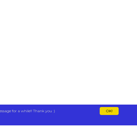
essage for a while!! Thank you :)
OK!