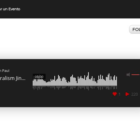
ar un Evento
FO
 Paul
00:00
Auralism Jingles
1
220
CANCEL
SUBMIT