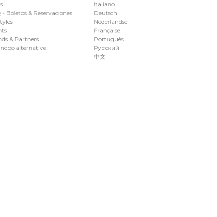
s
Italiano
- Boletos & Reservaciones
Deutsch
styles
Nederlandse
nts
Française
ds & Partners
Português
ndoo alternative
Русский
中文