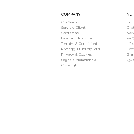
COMPANY
NE
Chi Siamo
Entr
Servizio Clienti
Gra
Contattaci
New
Lavora in Klap.life
FAQ 
Termini & Condizioni
Life
Proteggi i tuoi biglietti
Eve
Privacy & Cookies
Bran
Segnala Violazione di
Qua
Copyright