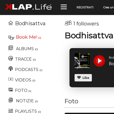
REGISTRATI
Crea un
Bodhisattva
1 followers
Bodhisattva
Book Me!
(0)
ALBUMS
(0)
Bod
TRACCE
(0)
PODCASTS
(2)
Like
VIDEOS
(0)
FOTO
(4)
Foto
NOTIZIE
(0)
PLAYLISTS
(0)