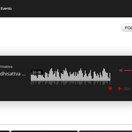
 Evento
FO
hisattva
00:00
Bodhisattva Dinamica podcast 03
306
CANCEL
SUBMIT