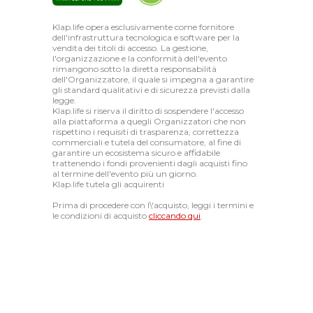
Klap.life opera esclusivamente come fornitore
dell'infrastruttura tecnologica e software per la
vendita dei titoli di accesso. La gestione,
l'organizzazione e la conformità dell'evento
rimangono sotto la diretta responsabilità
dell'Organizzatore, il quale si impegna a garantire
gli standard qualitativi e di sicurezza previsti dalla
legge.
Klap.life si riserva il diritto di sospendere l'accesso
alla piattaforma a quegli Organizzatori che non
rispettino i requisiti di trasparenza, correttezza
commerciali e tutela del consumatore, al fine di
garantire un ecosistema sicuro e affidabile
trattenendo i fondi provenienti dagli acquisti fino
al termine dell'evento più un giorno.
Klap.life tutela gli acquirenti
Prima di procedere con l\'acquisto, leggi i termini e
le condizioni di acquisto
cliccando qui
.