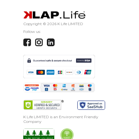
Copyright ©
2026 K Life LIMITED
Follow us:
K Life LIMITED is an Environment Friendly
Company