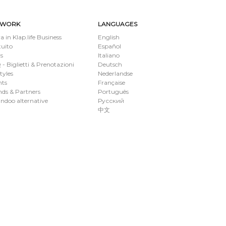
TWORK
LANGUAGES
a in Klap.life Business
English
tuito
Español
s
Italiano
- Biglietti & Prenotazioni
Deutsch
styles
Nederlandse
nts
Française
ds & Partners
Português
ndoo alternative
Русский
中文