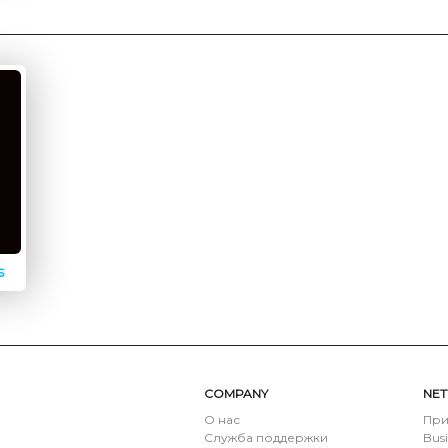
s
COMPANY
NE
О нас
При
Служба поддержки
Bus