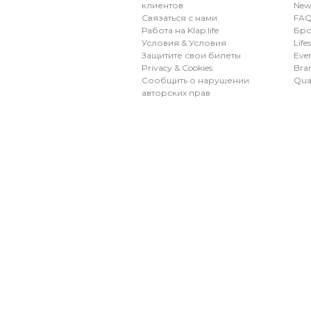
клиентов
New
Связаться с нами
FAQ
Работа на Klap.life
Бро
Условия & Условия
Life
Защитите свои билеты
Eve
Privacy & Cookies
Bran
Сообщить о нарушении
Qua
авторских прав