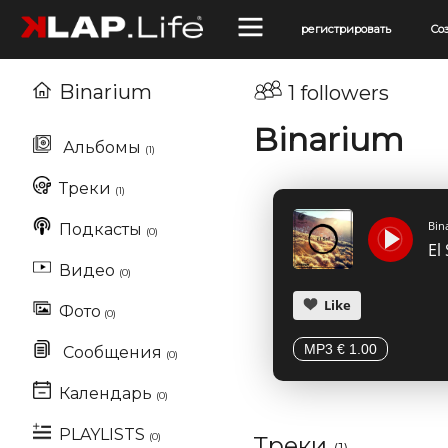
регистрировать
Со
Binarium
1 followers
Binarium
Альбомы
(1)
Треки
(1)
Bin
Подкасты
(0)
El 
Видео
(0)
Like
Фото
(0)
MP3 € 1.00
Сообщения
(0)
Календарь
(0)
PLAYLISTS
(0)
Треки