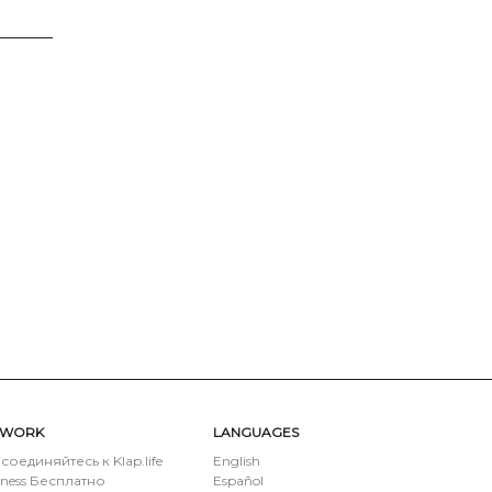
TWORK
LANGUAGES
соединяйтесь к Klap.life
English
iness Бесплатно
Español