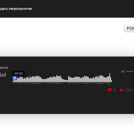
здать мероприятие
FO
arium
00:00
Sol
4
294
CANCEL
SUBMIT