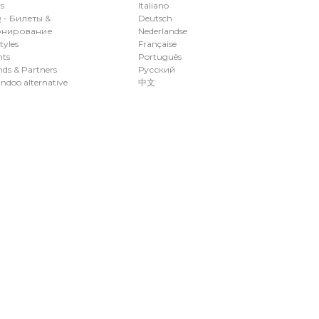
s
Italiano
 - Билеты &
Deutsch
нирование
Nederlandse
styles
Française
nts
Português
ds & Partners
Русский
ndoo alternative
中文