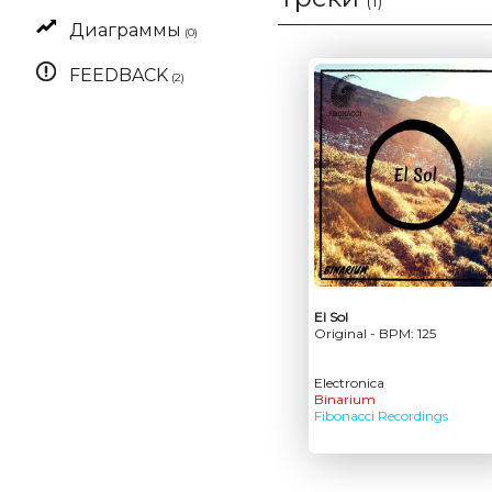
(1)
Диаграммы
(0)
FEEDBACK
(2)
El Sol
Original - BPM: 125
Electronica
Binarium
Fibonacci Recordings