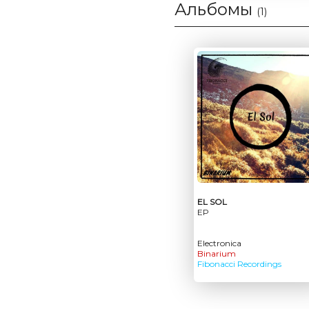
Альбомы
(1)
EL SOL
EP
Electronica
Binarium
Fibonacci Recordings