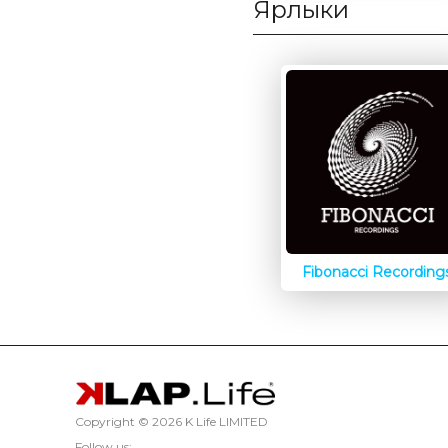
Ярлыки
Fibonacci Recording
Copyright ©
2026 K Life LIMITED
Follow us: