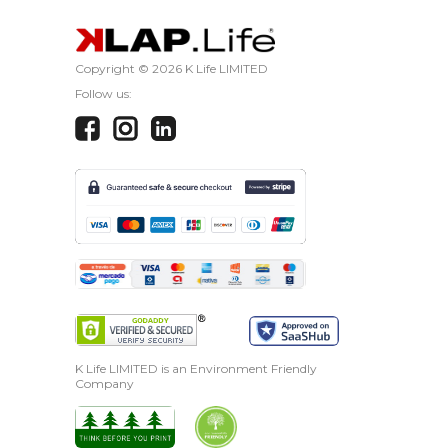
Copyright ©
2026 K Life LIMITED
Follow us:
K Life LIMITED is an Environment Friendly
Company