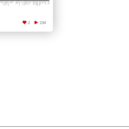
2
234
CANCEL
SUBMIT