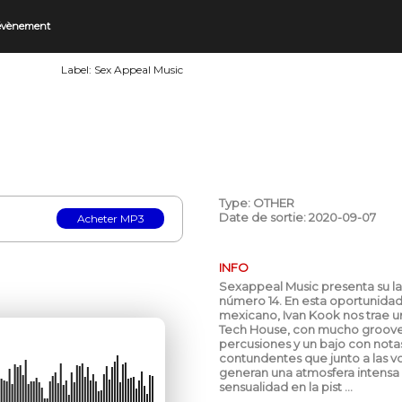
 évènement
Label:
Sex Appeal Music
Type: OTHER
Date de sortie: 2020-09-07
INFO
Sexappeal Music presenta su l
número 14. En esta oportunidad
mexicano, Ivan Kook nos trae u
Tech House, con mucho groove
percusiones y un bajo con nota
contundentes que junto a las v
generan una atmosfera intensa 
sensualidad en la pist ...