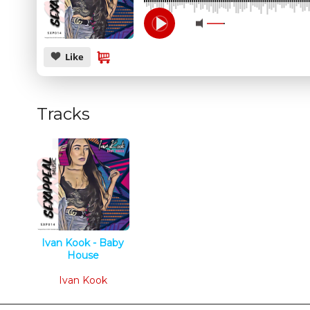
Like
Tracks
Ivan Kook - Baby
House
Tech House
Ivan Kook