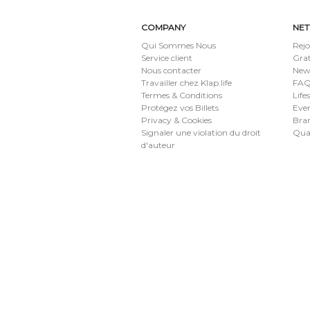
COMPANY
NE
Qui Sommes Nous
Rejo
Service client
Grat
Nous contacter
New
Travailler chez Klap.life
FAQ 
Termes & Conditions
Life
Protégez vos Billets
Eve
Privacy & Cookies
Bran
Signaler une violation du droit
Qua
d'auteur