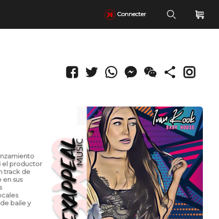
Connecter
anzamiento
 el productor
n track de
 en sus
s
ocales
de baile y