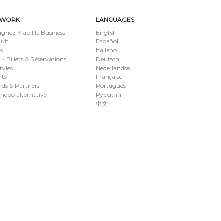
TWORK
LANGUAGES
ignez Klap.life Business
English
uit
Español
s
Italiano
- Billets & Réservations
Deutsch
styles
Nederlandse
nts
Française
ds & Partners
Português
ndoo alternative
Русский
中文