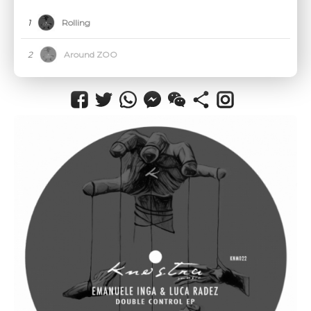
CANCEL
1
Rolling
2
Around ZOO