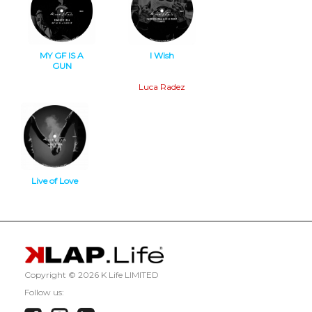
MY GF IS A
I Wish
GUN
Minimal Tech
Deep Tech
Luca Radez
Live of Love
Minimal Tech
Copyright ©
2026 K Life LIMITED
Follow us: