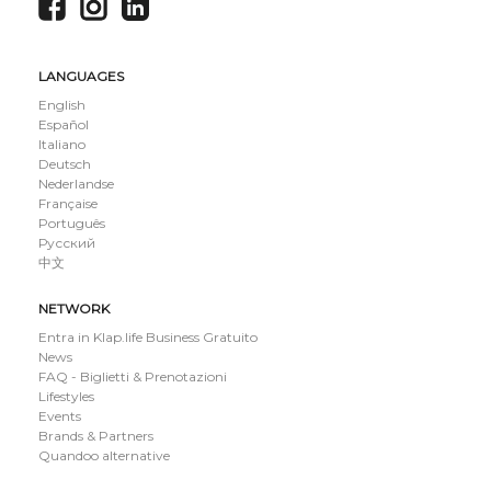
LANGUAGES
English
Español
Italiano
Deutsch
Nederlandse
Française
Português
Русский
中文
NETWORK
Entra in Klap.life Business Gratuito
News
FAQ - Biglietti & Prenotazioni
Lifestyles
Events
Brands & Partners
Quandoo alternative